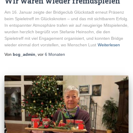
Wir waren wieder fremdspielen
Am 16. Januar zeigte der Bridgeclub Glückstadt erneut Präsenz
beim Spieletreff im Glücksknoten – und das mit sichtbarem Erfolg.
In entspannter Atmosphäre trafen wir auf neugierige Mitspielende,
wurden herzlich begrüßt von Stefanie Heinsohn, die den
Spieletreff mit viel Engagement organisiert, und konnten Bridge
wieder einmal dort vorstellen, wo Menschen Lust
Weiterlesen
Von
bcg_admin
, vor
6 Monaten