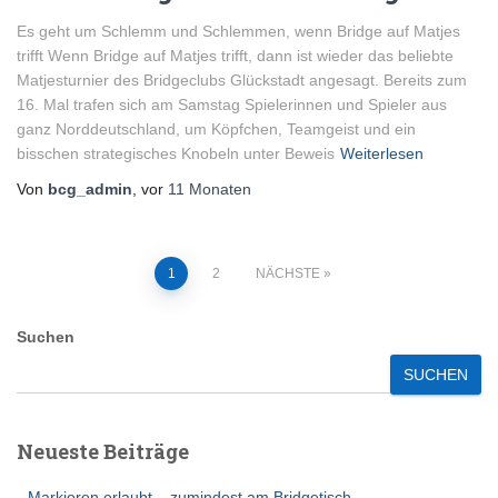
Es geht um Schlemm und Schlemmen, wenn Bridge auf Matjes
trifft Wenn Bridge auf Matjes trifft, dann ist wieder das beliebte
Matjesturnier des Bridgeclubs Glückstadt angesagt. Bereits zum
16. Mal trafen sich am Samstag Spielerinnen und Spieler aus
ganz Norddeutschland, um Köpfchen, Teamgeist und ein
bisschen strategisches Knobeln unter Beweis
Weiterlesen
Von
bcg_admin
, vor
11 Monaten
Seitennummerierung
1
2
NÄCHSTE
der
Suchen
Beiträge
SUCHEN
Neueste Beiträge
Markieren erlaubt – zumindest am Bridgetisch