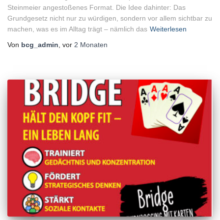
Steinmeier angestoßenes Format. Die Idee dahinter: Das
Grundgesetz nicht nur zu würdigen, sondern vor allem sichtbar zu
machen, was es im Alltag trägt – nämlich das
Weiterlesen
Von
bcg_admin
, vor
2 Monaten