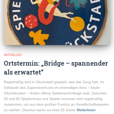
AKTUELLES
Ortstermin: „Bridge – spannender
als erwartet“
Regelmäßig wird in Glückstadt gespielt, was das Zeug hält: Im
Gebäude des Jugendzentrums im ehemaligen Kino – heute
Glücksknoten – finden offene Spielenachmittage statt. Zwischen
20 und 60 Spielerinnen und Spieler kommen dort regelmäßig
zusammen, um aus dem großen Fundus an Gesellschaftsspielen
zu wählen. Diesmal waren es etwa 25 Gäste
Weiterlesen