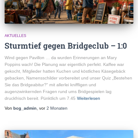
AKTUELLES
Sturmtief gegen Bridgeclub – 1:0
Wind gegen Pavillon … da wurden Erinnerungen an Mary
Poppins wach! Die Planung war eigentlich perfekt. Kaffee war
gekocht, Mitglieder hatten Kuchen und köstliches Käsegebäck
gebacken, Namensschilder vorbereitet und unser Quiz „Bestehen
Sie das Bridgeabitur?“ mit allerlei kniffligen und
augenzwinkernden Fragen rund ums Bridgespielen lag
druckfrisch bereit. Pünktlich um 7.45
Weiterlesen
Von
bcg_admin
, vor
2 Monaten