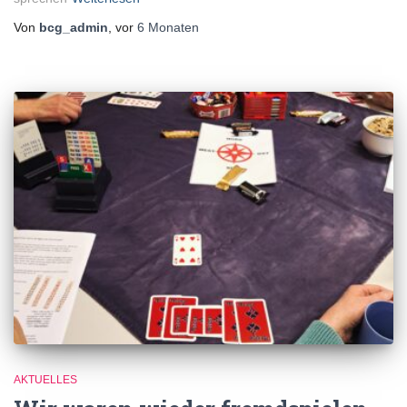
Von
bcg_admin
, vor
6 Monaten
AKTUELLES