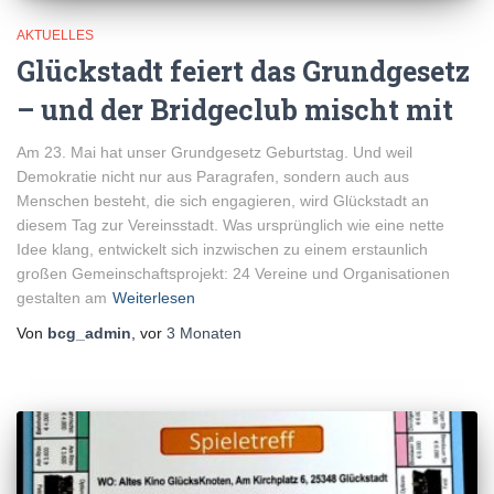
AKTUELLES
Glückstadt feiert das Grundgesetz
– und der Bridgeclub mischt mit
Am 23. Mai hat unser Grundgesetz Geburtstag. Und weil
Demokratie nicht nur aus Paragrafen, sondern auch aus
Menschen besteht, die sich engagieren, wird Glückstadt an
diesem Tag zur Vereinsstadt. Was ursprünglich wie eine nette
Idee klang, entwickelt sich inzwischen zu einem erstaunlich
großen Gemeinschaftsprojekt: 24 Vereine und Organisationen
gestalten am
Weiterlesen
Von
bcg_admin
, vor
3 Monaten