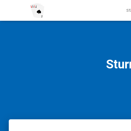
ST
Stur