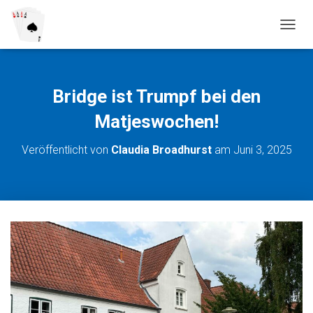
N
A
V
I
G
Bridge ist Trumpf bei den
A
T
Matjeswochen!
I
O
Veröffentlicht von
Claudia Broadhurst
am
Juni 3, 2025
N
U
M
S
C
H
A
L
T
E
N