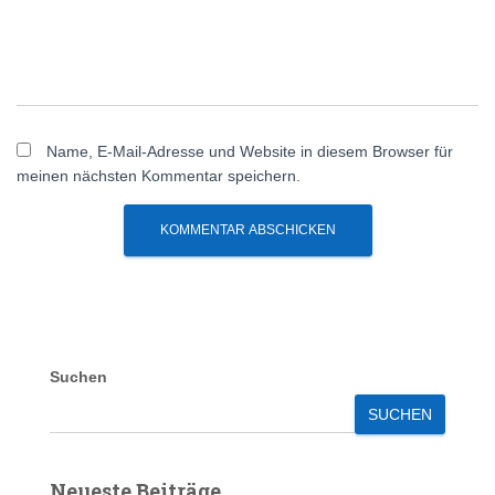
Name, E-Mail-Adresse und Website in diesem Browser für
meinen nächsten Kommentar speichern.
A
l
t
e
r
Suchen
n
SUCHEN
a
t
i
Neueste Beiträge