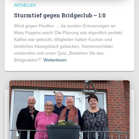
AKTUELLES
Sturmtief gegen Bridgeclub – 1:0
Wind gegen Pavillon … da wurden Erinnerungen an
Mary Poppins wach! Die Planung war eigentlich perfekt.
Kaffee war gekocht, Mitglieder hatten Kuchen und
köstliches Käsegebäck gebacken, Namensschilder
vorbereitet und unser Quiz „Bestehen Sie das
Bridgeabitur?“
Weiterlesen