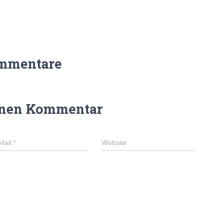
mmentare
inen Kommentar
Mail
*
Website