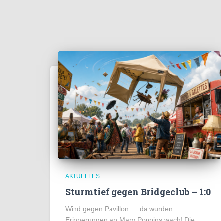
AKTUELLES
Sturmtief gegen Bridgeclub – 1:0
Wind gegen Pavillon … da wurden
Erinnerungen an Mary Poppins wach! Die