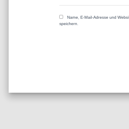
Name, E-Mail-Adresse und Websi
speichern.
A
l
t
e
r
n
a
t
i
v
e
: